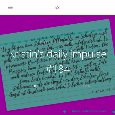
DAILY IMPULSE
Kristin’s daily impulse
#184
BY
KRISTIN SCHEERHORN