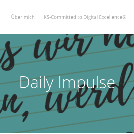
Über mich
KS-Committed to Digital Excellence®
Daily Impulse