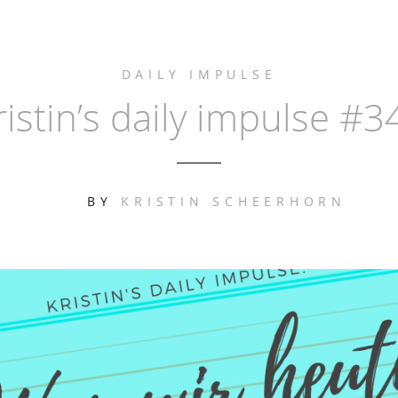
DAILY IMPULSE
ristin’s daily impulse #3
BY
KRISTIN SCHEERHORN