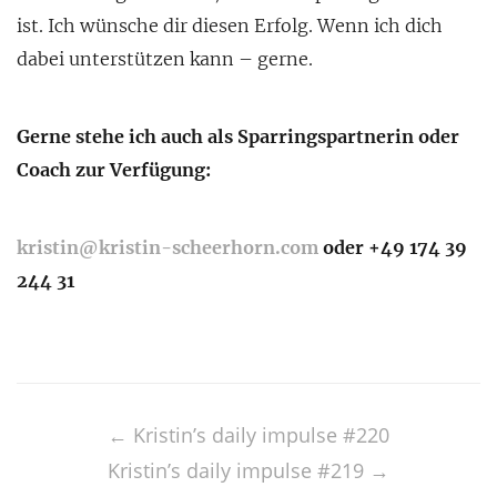
ist. Ich wünsche dir diesen Erfolg. Wenn ich dich
dabei unterstützen kann – gerne.
Gerne stehe ich auch als Sparringspartnerin oder
Coach zur Verfügung:
kristin@kristin-scheerhorn.com
oder +49 174 39
244 31
Post
navigation
←
Kristin’s daily impulse #220
Kristin’s daily impulse #219
→