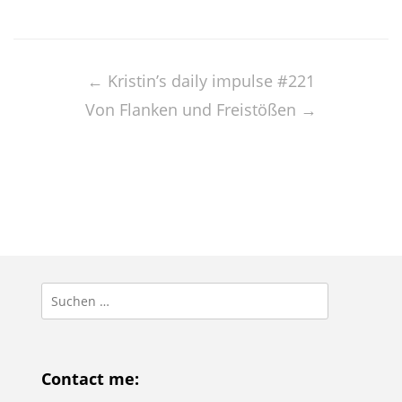
Post
navigation
←
Kristin’s daily impulse #221
Von Flanken und Freistößen
→
Suchen
nach:
Contact me: