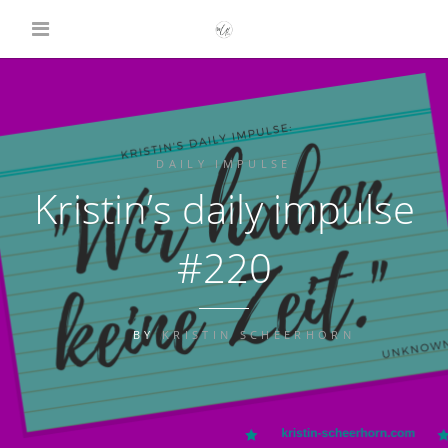
DAILY IMPULSE
Kristin’s daily impulse
#220
BY
KRISTIN SCHEERHORN