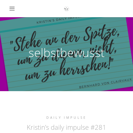
selbstbewusst
DAILY IMPULSE
Kristin’s daily impulse #281