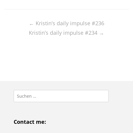
Post
navigation
←
Kristin’s daily impulse #236
Kristin’s daily impulse #234
→
Suchen
nach:
Contact me: