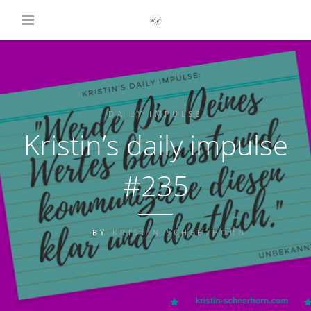
DAILY IMPULSE
Kristin’s daily impulse
#235
BY
KRISTIN SCHEERHORN