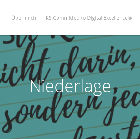
Über mich
KS-Committed to Digital Excellence®
Niederlage