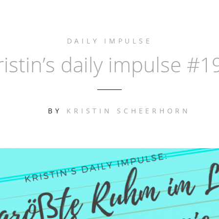
DAILY IMPULSE
ristin’s daily impulse #1
BY
KRISTIN SCHEERHORN