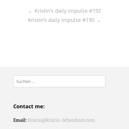
Post
navigation
←
Kristin’s daily impulse #192
Kristin’s daily impulse #190
→
Suchen
nach:
Contact me:
Email:
Kristin@Kristin-Scheerhorn.com