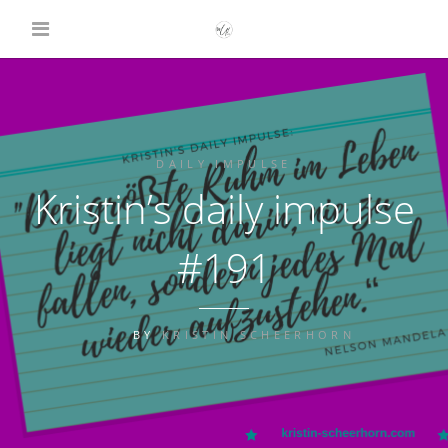
DAILY IMPULSE
Kristin’s daily impulse
#191
BY
KRISTIN SCHEERHORN