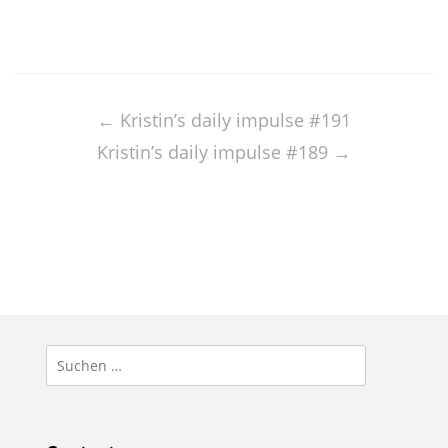
Post
navigation
←
Kristin’s daily impulse #191
Kristin’s daily impulse #189
→
Suchen
nach: