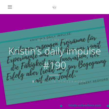
DAILY IMPULSE
Kristin’s daily impulse
#190
BY
KRISTIN SCHEERHORN