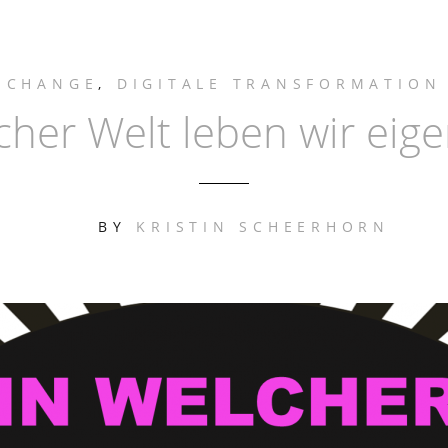
CHANGE
,
DIGITALE TRANSFORMATION
cher Welt leben wir eige
BY
KRISTIN SCHEERHORN