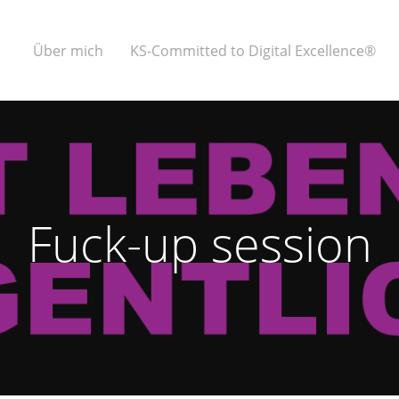
Über mich
KS-Committed to Digital Excellence®
Fuck-up session