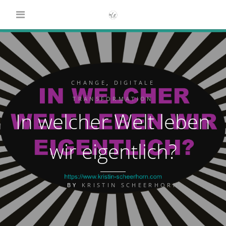
CHANGE
,
DIGITALE
TRANSFORMATION
In welcher Welt leben
wir eigentlich?
BY
KRISTIN SCHEERHORN