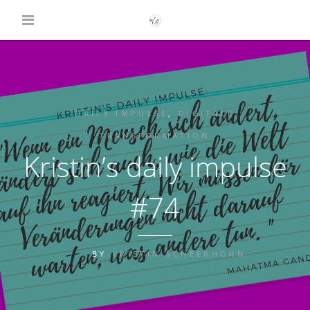
DAILY IMPULSE
,
DIGITALE
TRANSFORMATION
Kristin’s daily impulse
#74
BY
KRISTIN SCHEERHORN