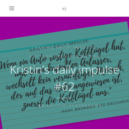
CHANGE
,
DAILY IMPULSE
,
DIGITALE TRANSFORMATION
Kristin’s daily impulse
#62
BY
KRISTIN SCHEERHORN