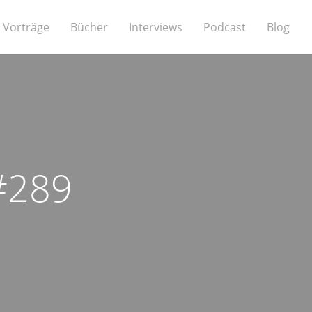
Vorträge
Bücher
Interviews
Podcast
Blog
 #289