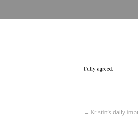
Fully agreed.
Post
←
Kristin’s daily im
navigation