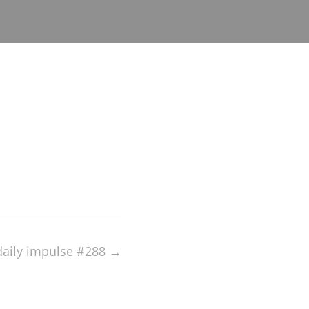
 daily impulse #288
→