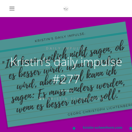
DAILY IMPULSE
Kristin’s daily impulse
#277
BY
KRISTIN SCHEERHORN