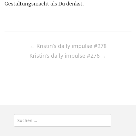
Gestaltungsmacht als Du denkst.
Post
navigation
←
Kristin’s daily impulse #278
Kristin’s daily impulse #276
→
Suchen
nach: