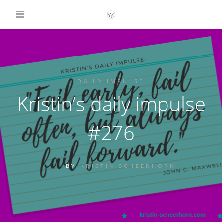
DAILY IMPULSE
Kristin’s daily impulse
#276
BY
KRISTIN SCHEERHORN