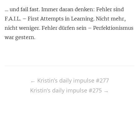
… und fail fast. Immer daran denken: Fehler sind
F.A.I.L. – First Attempts in Learning. Nicht mehr,
nicht weniger. Fehler dürfen sein – Perfektionismus
war gestern.
Post
navigation
←
Kristin’s daily impulse #277
Kristin’s daily impulse #275
→