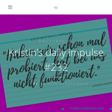
DAILY IMPULSE
Kristin’s daily impulse
#232
BY
KRISTIN SCHEERHORN