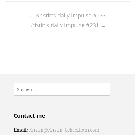
Post
navigation
←
Kristin’s daily impulse #233
Kristin’s daily impulse #231
→
Suchen
nach:
Contact me:
Email:
Kristin@Kristin-Scheerhorn.com