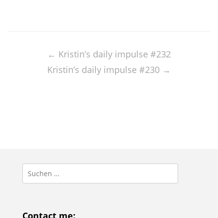
Post
navigation
←
Kristin’s daily impulse #232
Kristin’s daily impulse #230
→
Suchen
nach:
Contact me: