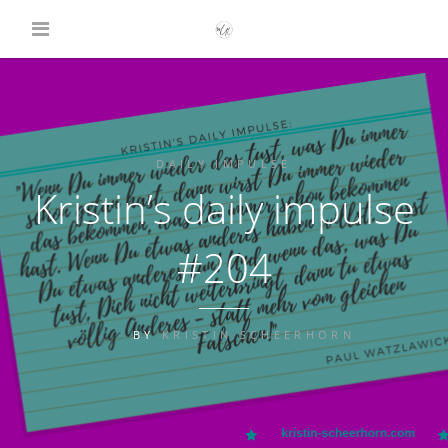
DAILY IMPULSE
Kristin’s daily impulse
#204
BY
KRISTIN SCHEERHORN