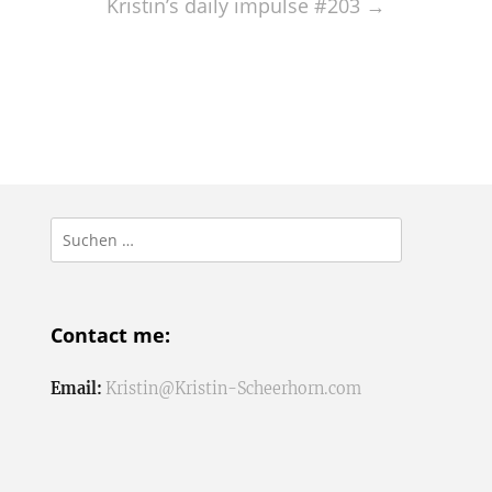
Kristin’s daily impulse #203
→
Suchen
nach:
Contact me:
Email:
Kristin@Kristin-Scheerhorn.com