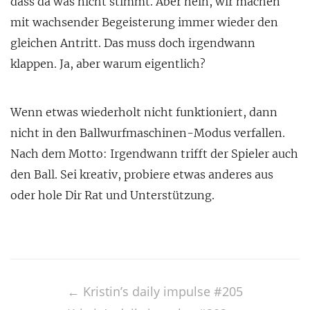
dass da was nicht stimmt. Aber nein, wir machen
mit wachsender Begeisterung immer wieder den
gleichen Antritt. Das muss doch irgendwann
klappen. Ja, aber warum eigentlich?
Wenn etwas wiederholt nicht funktioniert, dann
nicht in den Ballwurfmaschinen-Modus verfallen.
Nach dem Motto: Irgendwann trifft der Spieler auch
den Ball. Sei kreativ, probiere etwas anderes aus
oder hole Dir Rat und Unterstützung.
Post
navigation
←
Kristin’s daily impulse #205