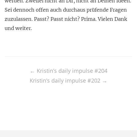
werden. Zweifel nicht an Dir, nicht an Deinen Ideen.
Sei dennoch offen auch durchaus prüfende Fragen
zuzulassen. Passt? Passt nicht? Prima. Vielen Dank
und weiter.
Post
navigation
←
Kristin’s daily impulse #204
Kristin’s daily impulse #202
→