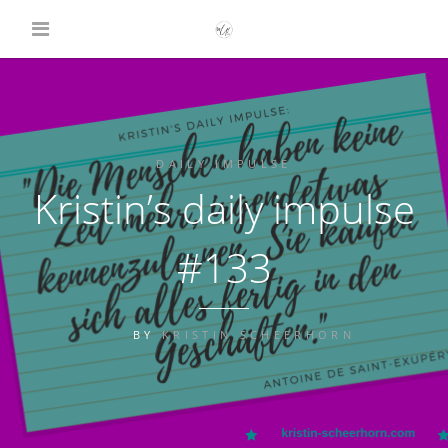
DAILY IMPULSE
Kristin’s daily impulse
#133
BY
KRISTIN SCHEERHORN