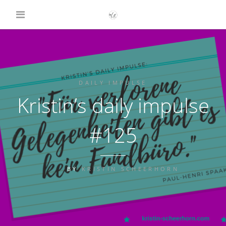
DAILY IMPULSE
Kristin’s daily impulse
#125
BY
KRISTIN SCHEERHORN