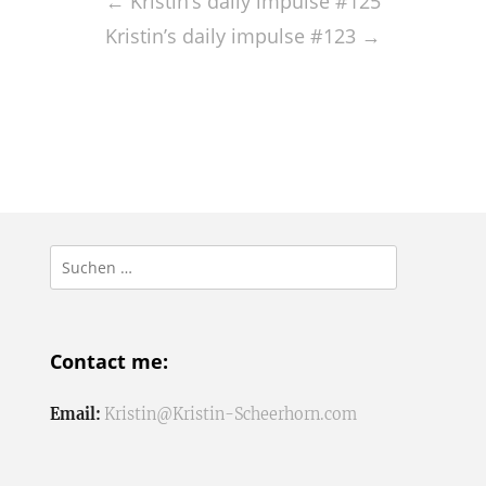
navigation
←
Kristin’s daily impulse #125
Kristin’s daily impulse #123
→
Suchen
nach:
Contact me:
Email:
Kristin@Kristin-Scheerhorn.com