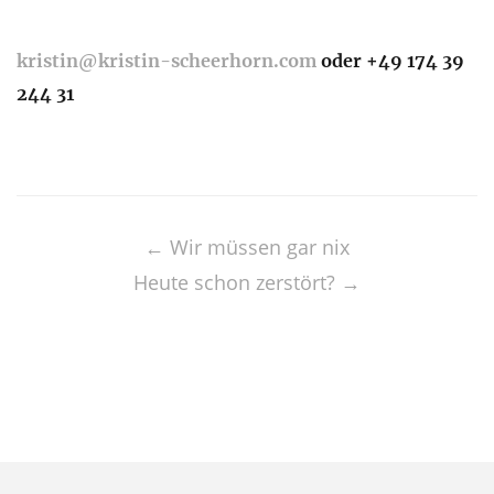
kristin@kristin-scheerhorn.com
oder +49 174 39
244 31
Post
navigation
←
Wir müssen gar nix
Heute schon zerstört?
→