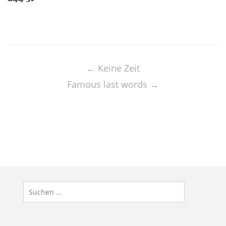
Post
navigation
←
Keine Zeit
Famous last words
→
Suchen
nach: