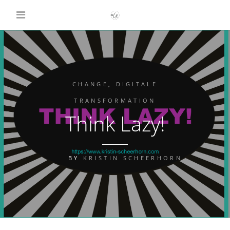
CHANGE
,
DIGITALE
TRANSFORMATION
Think Lazy!
BY
KRISTIN SCHEERHORN