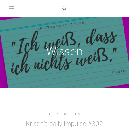
Wissen
DAILY IMPULSE
Kristin’s daily impulse #302