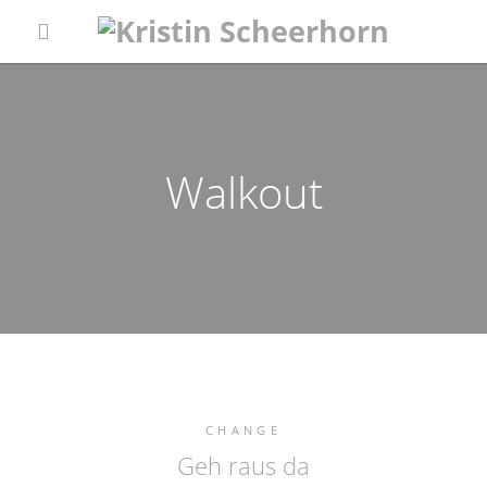
Walkout
CHANGE
Geh raus da