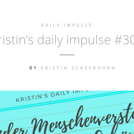
DAILY IMPULSE
ristin’s daily impulse #3
BY
KRISTIN SCHEERHORN