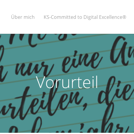
Über mich
KS-Committed to Digital Excellence®
Vorurteil