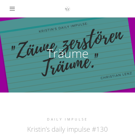
Träume
DAILY IMPULSE
Kristin’s daily impulse #130