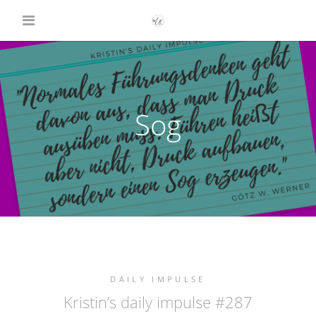
Sog
DAILY IMPULSE
Kristin’s daily impulse #287