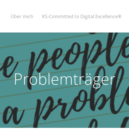
Über mich
KS-Committed to Digital Excellence®
Problemträger