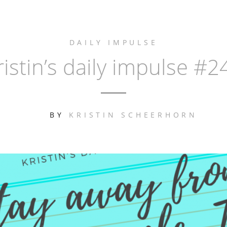
DAILY IMPULSE
ristin’s daily impulse #2
BY
KRISTIN SCHEERHORN