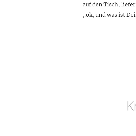
auf den Tisch, lief
„ok, und was ist De
K