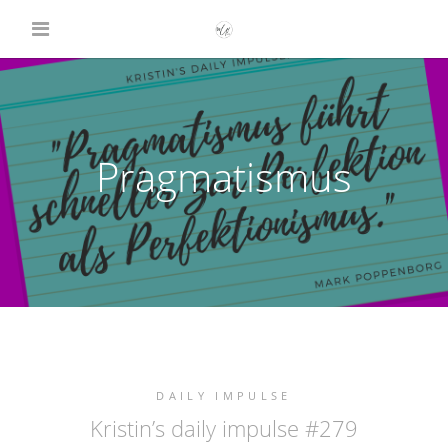
Pragmatismus
DAILY IMPULSE
Kristin’s daily impulse #279