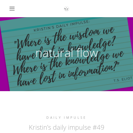
natural flow
DAILY IMPULSE
Kristin’s daily impulse #49