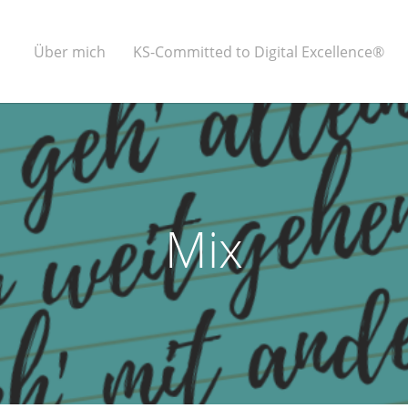
Über mich
KS-Committed to Digital Excellence®
Mix