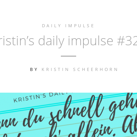
DAILY IMPULSE
ristin’s daily impulse #3
BY
KRISTIN SCHEERHORN