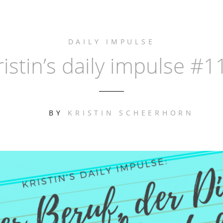
DAILY IMPULSE
ristin’s daily impulse #1
BY
KRISTIN SCHEERHORN