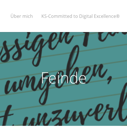
Über mich
KS-Committed to Digital Excellence®
Feinde