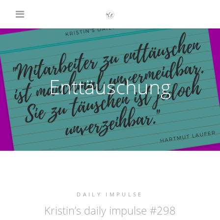
Enttäuschung
DAILY IMPULSE
Kristin’s daily impulse #298