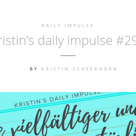
DAILY IMPULSE
ristin’s daily impulse #2
BY
KRISTIN SCHEERHORN