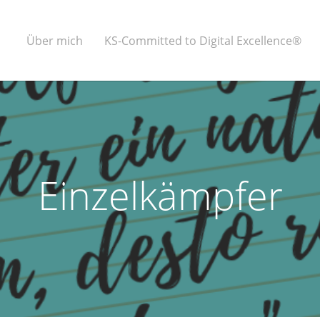
Über mich
KS-Committed to Digital Excellence®
Einzelkämpfer