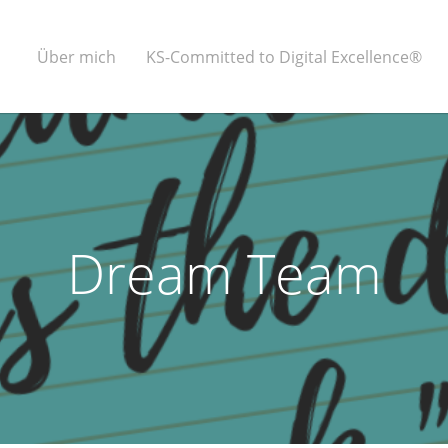
Über mich
KS-Committed to Digital Excellence®
Dream Team