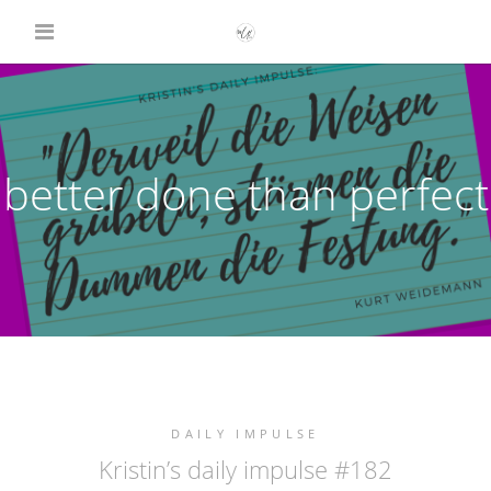
better done than perfect
DAILY IMPULSE
Kristin’s daily impulse #182