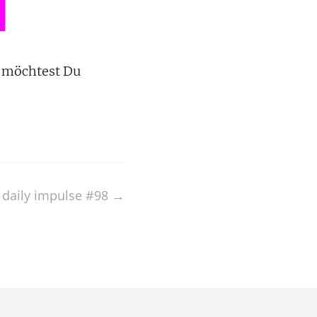
s möchtest Du
s daily impulse #98
→