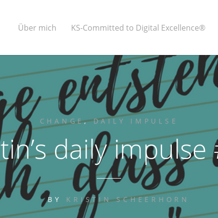
Über mich
KS-Committed to Digital Excellence®
CHANGE
,
DAILY IMPULSE
stin’s daily impulse
BY
KRISTIN SCHEERHORN