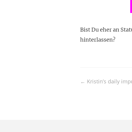
Bist Du eher an Stat
hinterlassen?
Post
←
Kristin’s daily im
navigation