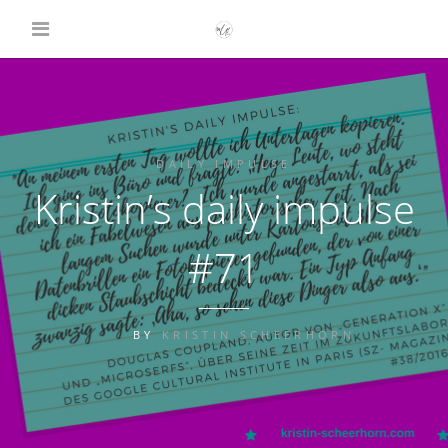
DAILY IMPULSE
Kristin’s daily impulse
#71
BY
KRISTIN SCHEERHORN