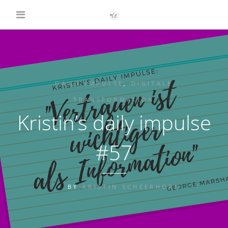
DAILY IMPULSE
,
DIGITALE
TRANSFORMATION
Kristin’s daily impulse
#57
BY
KRISTIN SCHEERHORN