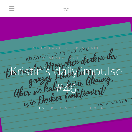
DAILY IMPULSE
,
DIGITALE
TRANSFORMATION
Kristin’s daily impulse
#46
BY
KRISTIN SCHEERHORN