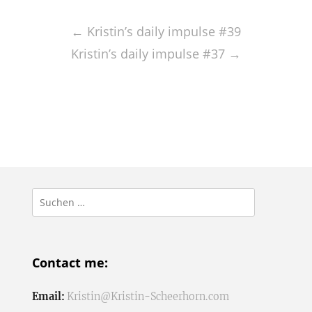
Post
navigation
←
Kristin’s daily impulse #39
Kristin’s daily impulse #37
→
Suchen
nach:
Contact me:
Email:
Kristin@Kristin-Scheerhorn.com