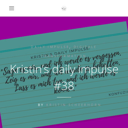
DAILY IMPULSE
,
DIGITALE
TRANSFORMATION
Kristin’s daily impulse
#38
BY
KRISTIN SCHEERHORN