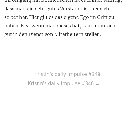
Im Umgang mit Mitmenschen ist es immer wichtig,
dass man ein sehr gutes Verständnis über sich
selber hat. Hier gilt es das eigene Ego im Griff zu
haben. Erst wenn man dieses hat, kann man sich
gut in den Dienst von Mitarbeitern stellen.
Post
navigation
←
Kristin’s daily impulse #348
Kristin’s daily impulse #346
→