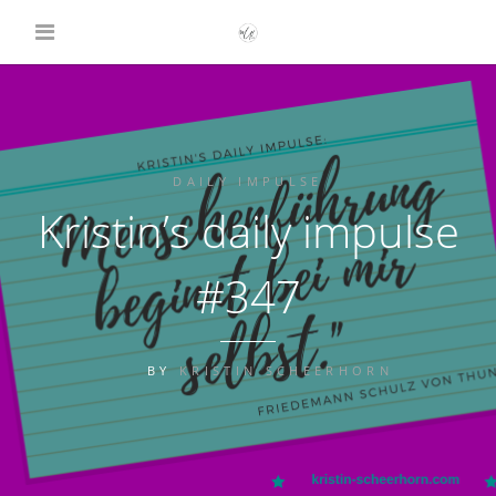
DAILY IMPULSE
Kristin’s daily impulse
#347
BY
KRISTIN SCHEERHORN