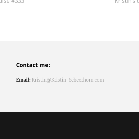
pulse #333
Kristin’s
Contact me:
Email:
Kristin@Kristin-Scheerhorn.com