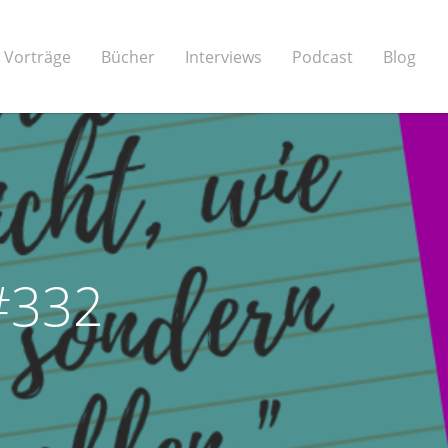
Vorträge
Bücher
Interviews
Podcast
Blog
 #332