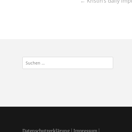
←
Kristin’s daily im
navigation
Suchen
nach:
Datenschutzerklärung
|
Impressum
|