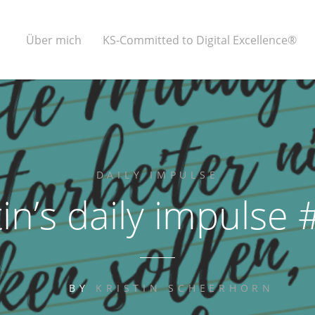
Über mich
KS-Committed to Digital Excellence®
DAILY IMPULSE
tin’s daily impulse
BY
KRISTIN SCHEERHORN