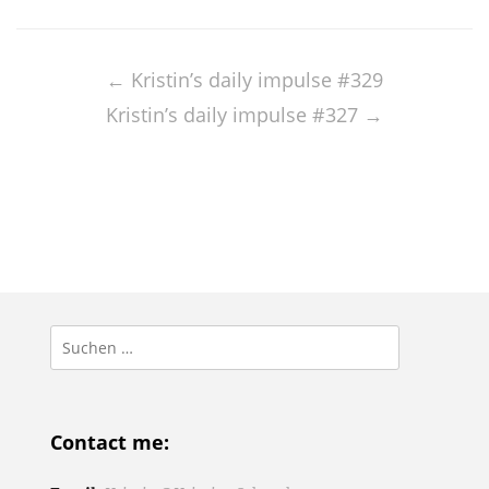
Post
navigation
←
Kristin’s daily impulse #329
Kristin’s daily impulse #327
→
Suchen
nach:
Contact me: