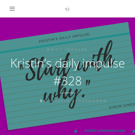
DAILY IMPULSE
Kristin’s daily impulse
#328
BY
KRISTIN SCHEERHORN