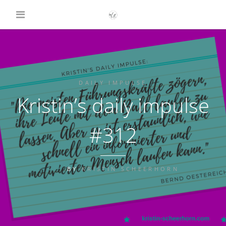
DAILY IMPULSE
Kristin’s daily impulse
#312
BY
KRISTIN SCHEERHORN