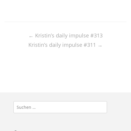
Post
navigation
←
Kristin’s daily impulse #313
Kristin’s daily impulse #311
→
Suchen
nach: